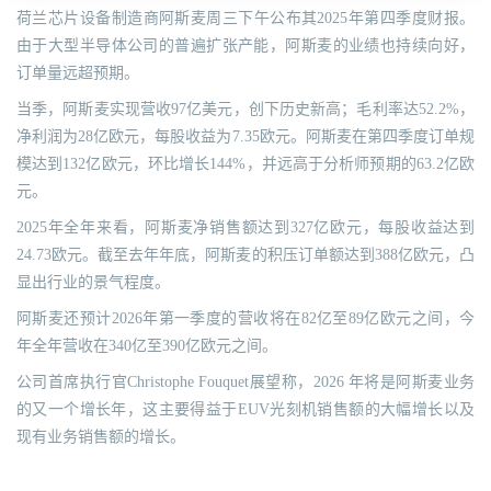
荷兰芯片设备制造商阿斯麦周三下午公布其2025年第四季度财报。
由于大型半导体公司的普遍扩张产能，阿斯麦的业绩也持续向好，
订单量远超预期。
当季，阿斯麦实现营收97亿美元，创下历史新高；毛利率达52.2%，
净利润为28亿欧元，每股收益为7.35欧元。阿斯麦在第四季度订单规
模达到132亿欧元，环比增长144%，并远高于分析师预期的63.2亿欧
元。
2025年全年来看，阿斯麦净销售额达到327亿欧元，每股收益达到
24.73欧元。截至去年年底，阿斯麦的积压订单额达到388亿欧元，凸
显出行业的景气程度。
阿斯麦还预计2026年第一季度的营收将在82亿至89亿欧元之间，今
年全年营收在340亿至390亿欧元之间。
公司首席执行官Christophe Fouquet展望称，2026 年将是阿斯麦业务
的又一个增长年，这主要得益于EUV光刻机销售额的大幅增长以及
现有业务销售额的增长。