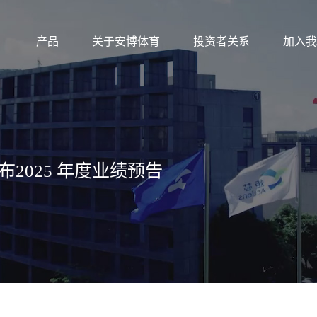
产品
关于安博体育
投资者关系
加入我
布2025 年度业绩预告