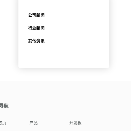
公司新闻
行业新闻
其他资讯
导航
首页
产品
开发板