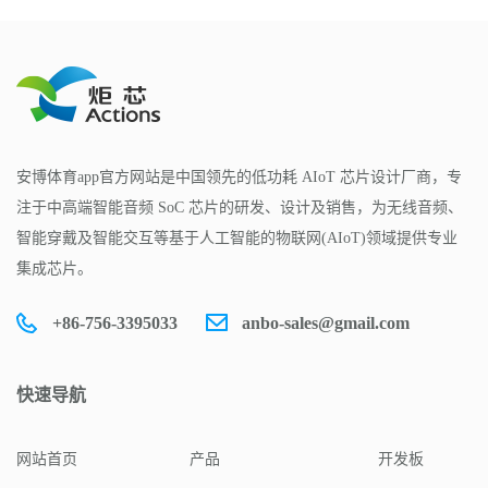
安博体育app官方网站是中国领先的低功耗 AIoT 芯片设计厂商，专
注于中高端智能音频 SoC 芯片的研发、设计及销售，为无线音频、
智能穿戴及智能交互等基于人工智能的物联网(AIoT)领域提供专业
集成芯片。
+86-756-3395033
anbo-sales@gmail.com
快速导航
网站首页
产品
开发板