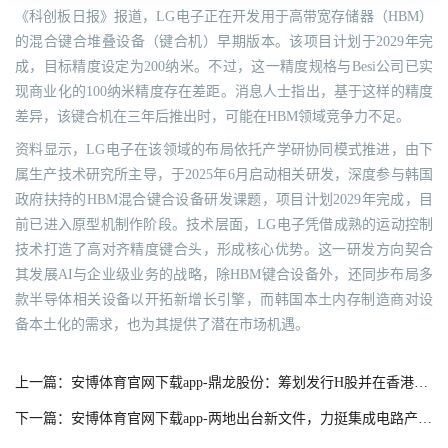
《科创板日报》报道，LG电子正在开发用于高带宽存储器（HBM）
的混合键合堆叠设备（键合机）早期版本。该项目计划于2029年完
成，目标精度设定为200纳米。不过，这一精度规格与Besi公司已实
现商业化的100纳米精度存在差距。消息人士指出，基于这样的精度
差异，该键合机在三年后推出时，可能在HBM领域竞争力不足。
资料显示，LG电子在该领域的布局依托产学研协同模式推进，由下
属生产技术研究所主导，于2025年6月启动相关研发，深度参与韩国
政府扶持的HBM混合键合设备研发课题，项目计划2029年完成，目
前已进入原型机制作阶段。技术层面，LG电子凭借成熟的运动控制
技术打造了高对齐精度键合头，形成核心优势。这一研发方向契合
其发展AI与企业级业务的战略，除HBM键合设备外，还同步布局多
款半导体相关设备以开拓新增长引擎，而韩国本土内存制造商对设
备本土化的需求，也为其提供了潜在市场机遇。
上一篇：安博体育官网下载app-鼎龙股份：筹划发行H股并在香港联交所上市
下一篇：安博体育官网下载app-两地出台新文件，力挺集成电路产业发展