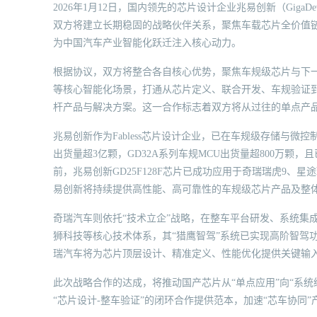
2026年1月12日，国内领先的芯片设计企业兆易创新（Gig
双方将建立长期稳固的战略伙伴关系，聚焦车载芯片全价值链
为中国汽车产业智能化跃迁注入核心动力。
根据协议，双方将整合各自核心优势，聚焦车规级芯片与下
等核心智能化场景，打通从芯片定义、联合开发、车规验证
杆产品与解决方案。这一合作标志着双方将从过往的单点产
兆易创新作为Fabless芯片设计企业，已在车规级存储与
出货量超3亿颗，GD32A系列车规MCU出货量超800万颗，且已通
前，兆易创新GD25F128F芯片已成功应用于奇瑞瑞虎9
易创新将持续提供高性能、高可靠性的车规级芯片产品及整
奇瑞汽车则依托“技术立企”战略，在整车平台研发、系统集
狮科技等核心技术体系，其“猎鹰智驾”系统已实现高阶智驾功
瑞汽车将为芯片顶层设计、精准定义、性能优化提供关键输
此次战略合作的达成，将推动国产芯片从“单点应用”向“系
“芯片设计-整车验证”的闭环合作提供范本，加速“芯车协同