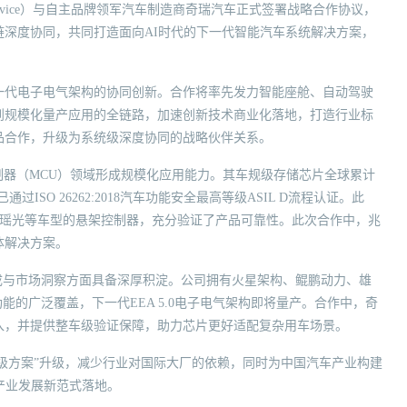
aDevice）与自主品牌领军汽车制造商奇瑞汽车正式签署战略合作协议，
深度协同，共同打造面向AI时代的下一代智能汽车系统解决方案，
一代电子电气架构的协同创新。合作将率先发力智能座舱、自动驾驶
到规模化量产应用的全链路，加速创新技术商业化落地，打造行业标
品合作，升级为系统级深度协同的战略伙伴关系。
微控制器（MCU）领域形成规模化应用能力。其车规级存储芯片全球累计
过ISO 26262:2018汽车功能安全最高等级ASIL D流程认证。此
、星途瑶光等车型的悬架控制器，充分验证了产品可靠性。此次合作中，兆
体解决方案。
成与市场洞察方面具备深厚积淀。公司拥有火星架构、鲲鹏动力、雄
能的广泛覆盖，下一代EEA 5.0电子电气架构即将量产。合作中，奇
入，并提供整车级验证保障，助力芯片更好适配复杂用车场景。
统级方案”升级，减少行业对国际大厂的依赖，同时为中国汽车产业构建
”产业发展新范式落地。