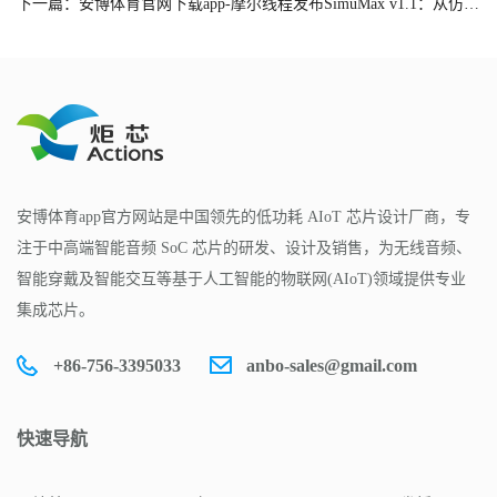
下一篇：安博体育官网下载app-摩尔线程发布SimuMax v1.1：从仿真工具升级为全栈工作流平台，助力大模型训练提效
安博体育app官方网站是中国领先的低功耗 AIoT 芯片设计厂商，专
注于中高端智能音频 SoC 芯片的研发、设计及销售，为无线音频、
智能穿戴及智能交互等基于人工智能的物联网(AIoT)领域提供专业
集成芯片。
+86-756-3395033
anbo-sales@gmail.com
快速导航