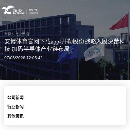
首页
>
行业新闻
安博体育官网下载app-开勒股份战略入股深蕾科
技 加码半导体产业链布局
07/03/2026 12:05:42
公司新闻
行业新闻
其他资讯