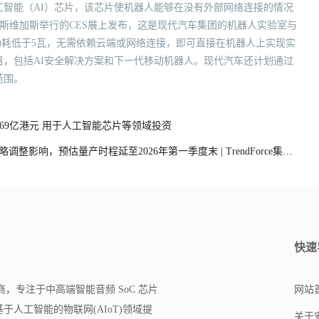
工智能（AI）芯片，该芯片使机器人能够在没有外部网络连接的情况
四在拉斯维加斯举行的CES展上发布，这是现代汽车集团的机器人实验室与
其功耗低于5瓦，无需依赖云端或网络连接，即可直接在机器人上实现实
，包括AI安全解决方案和下一代移动机器人。现代汽车还计划通过
范围。
.69亿港元 用于人工智能芯片等领域投资
下一篇：安博体育官网下载app-HBM4受规格提升与英伟达策略调整影响，预估量产时程延至2026年第一季度末 | TrendForce集邦咨询
快速
商，专注于中高端智能音频 SoC 芯片
网站
人工智能的物联网(AIoT)领域提
关于