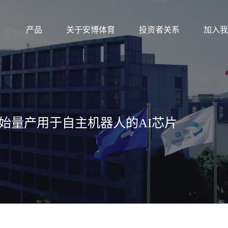
产品
关于安博体育
投资者关系
加入我
开始量产用于自主机器人的AI芯片