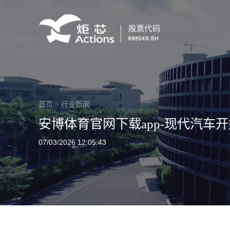
首页
>
行业新闻
安博体育官网下载app-现代汽车
07/03/2026 12:05:43