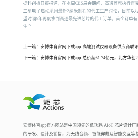
据科创板日报报道，在本周CES展会期间，高通首席执行官
三星电子启动采用最新2纳米制程的代工生产讨论，目前以
望时隔5年再度拿到高通最先进芯片的代工订单。首个订单有可能
生产。
上一篇：安博体育官网下载app-高端测试仪器设备供应商联讯
下一篇：安博体育官网下载app-总价超61.74亿元，北方
安博体育app官方网站是中国领先的低功耗 AIoT 芯片设计厂
的研发、设计及销售，为无线音频、智能穿戴及智能交互等基于