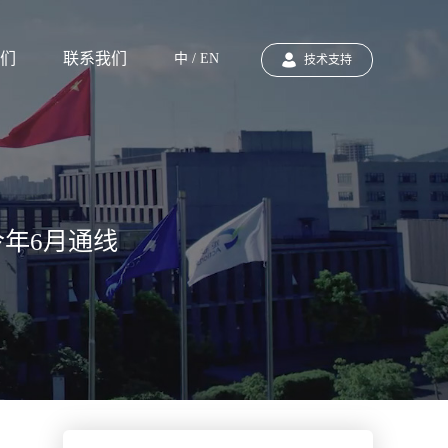
们
联系我们
中 / EN
技术支持
今年6月通线