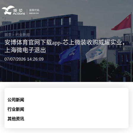
首页
>
行业新闻
安博体育官网下载app-芯上微装收购威耀实业，
上海微电子退出
07/07/2026 14:26:09
公司新闻
行业新闻
其他资讯