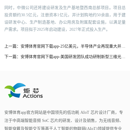
同时，中微公司还将建设研发及生产基地暨西南总部项目。项目总
投资额约30.5亿元，注册资本1亿元，并计划购地约50余亩，用于建
设研发中心、生产制造基地、办公用房及附属配套设施，以满足量
产需求。项目拟于2025年启动建设，2027年正式投入生产。
上一篇：安博体育官网下载app-25亿美元，半导体产业再现重大并购！
下一篇：安博体育官网下载app-美国研发团队成功研制新型三维光电子芯片
安博体育app官方网站是中国领先的低功耗 AIoT 芯片设计厂商，专
注于中高端智能音频 SoC 芯片的研发、设计及销售，为无线音频、
智能穿戴及智能交互等基于人工智能的物联网(AIoT)领域提供专业