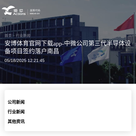
首页
>
行业新闻
安博体育官网下载app-中微公司第三代半导体设
备项目签约落户南昌
05/18/2025 12:21:45
公司新闻
行业新闻
其他资讯