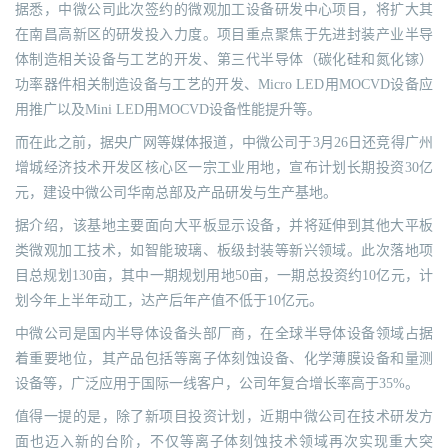
据悉，中微公司此次签约的微观加工设备研发中心项目，将扩大其
在南昌高新区的研发投入力度。项目重点聚焦于先进封装产业半导
体制造相关设备与工艺的开发、第三代半导体（碳化硅和氮化镓）
功率器件相关制造设备与工艺的开发、Micro LED用MOCVD设备应
用推广以及Mini LED用MOCVD设备性能提升等。
而在此之前，据央广网等媒体报道，中微公司于3月26日还竞得广州
增城经济技术开发区核心区一宗工业用地，宣布计划长期投资30亿
元，建设中微公司华南总部及产品研发与生产基地。
据介绍，该基地主要面向大平板显示设备，并将延伸到其他大平板
类微观加工技术，如智能玻璃、板级封装等新兴领域。此次落地项
目总规划130亩，其中一期规划用地50亩，一期总投资约10亿元，计
划今年上半年动工，达产后年产值不低于10亿元。
中微公司是国内半导体设备头部厂商，在全球半导体设备领域占据
着重要地位，其产品包括等离子体刻蚀设备、化学薄膜设备和量测
设备等，广泛应用于国际一线客户，公司年复合增长率高于35%。
值得一提的是，除了新项目投资计划，近期中微公司在技术研发方
面也迈入新的台阶，不仅等离子体刻蚀技术领域再次实现重大突