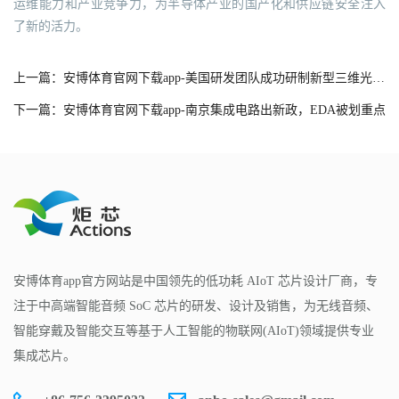
运维能力和产业竞争力，为半导体产业的国产化和供应链安全注入
了新的活力。
上一篇：安博体育官网下载app-美国研发团队成功研制新型三维光电子芯片
下一篇：安博体育官网下载app-南京集成电路出新政，EDA被划重点
安博体育app官方网站是中国领先的低功耗 AIoT 芯片设计厂商，专
注于中高端智能音频 SoC 芯片的研发、设计及销售，为无线音频、
智能穿戴及智能交互等基于人工智能的物联网(AIoT)领域提供专业
集成芯片。