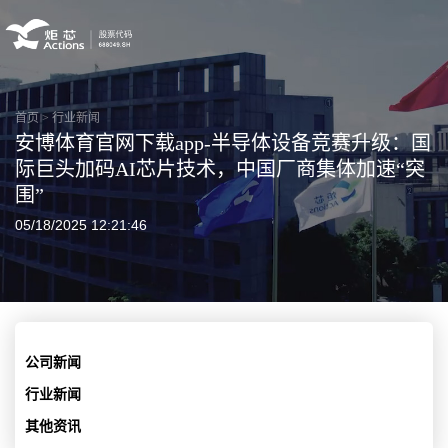
首页
>
行业新闻
安博体育官网下载app-半导体设备竞赛升级：国
际巨头加码AI芯片技术，中国厂商集体加速“突
围”
05/18/2025 12:21:46
公司新闻
行业新闻
其他资讯