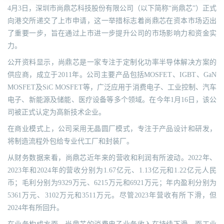
4月3日，深圳市尚鼎芯科技股份有限公司（以下简称“尚鼎芯”）正式
向港交所递交了上市申请，这一举措标志着尚鼎芯在资本市场迈出
了重要一步，旨在通过上市进一步提升公司的市场影响力和资金实
力。
公开资料显示，尚鼎芯是一家专注于定制化功率半导体解决方案的
供应商，成立于2011年。公司主要产品包括MOSFET、IGBT、GaN
MOSFET及SiC MOSFET等，广泛应用于消费电子、工业控制、汽车
电子、新能源及储能、医疗设备等多个领域。在今年1月16日，该公
司被正式认定为高新技术企业。
在商业模式上，公司采用无晶圆厂模式，专注于产品设计和研发，
将制造流程外包给专业代工厂和封装厂。
从财务数据来看，尚鼎芯近年来的营收和利润有所波动。2022年、
2023年和2024年的营收分别为1.67亿元、1.13亿元和1.22亿元人民
币；毛利分别为9329万元、6215万元和6921万元；年内盈利分别为
5361万元、3102万元和3511万元。尽管2023年营收有所下滑，但
2024年有所回升。