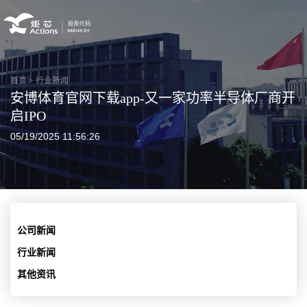
首页
>
行业新闻
安博体育官网下载app-又一家功率半导体厂商开
启IPO
05/19/2025 11:56:26
公司新闻
行业新闻
其他资讯