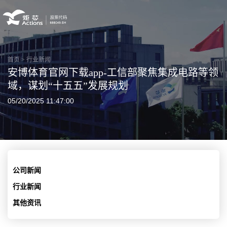
首页
>
行业新闻
安博体育官网下载app-工信部聚焦集成电路等领
域，谋划“十五五”发展规划
05/20/2025 11:47:00
公司新闻
行业新闻
其他资讯