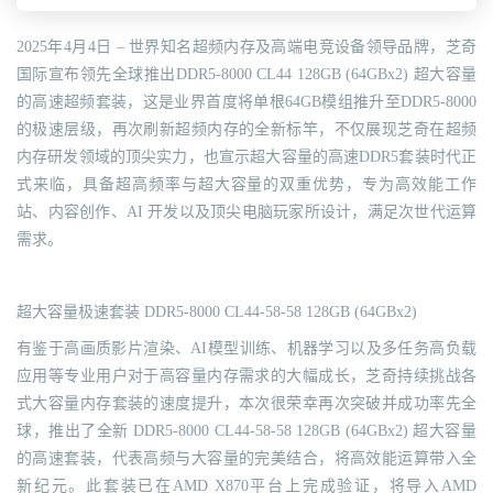
2025年4月4日 – 世界知名超频内存及高端电竞设备领导品牌，芝奇
国际宣布领先全球推出DDR5-8000 CL44 128GB (64GBx2) 超大容量
的高速超频套装，这是业界首度将单根64GB模组推升至DDR5-8000
的极速层级，再次刷新超频内存的全新标竿，不仅展现芝奇在超频
内存研发领域的顶尖实力，也宣示超大容量的高速DDR5套装时代正
式来临，具备超高频率与超大容量的双重优势，专为高效能工作
站、内容创作、AI 开发以及顶尖电脑玩家所设计，满足次世代运算
需求。
超大容量极速套装 DDR5-8000 CL44-58-58 128GB (64GBx2)
有鉴于高画质影片渲染、AI模型训练、机器学习以及多任务高负载
应用等专业用户对于高容量内存需求的大幅成长，芝奇持续挑战各
式大容量内存套装的速度提升，本次很荣幸再次突破并成功率先全
球，推出了全新 DDR5-8000 CL44-58-58 128GB (64GBx2) 超大容量
的高速套装，代表高频与大容量的完美结合，将高效能运算带入全
新纪元。此套装已在AMD X870平台上完成验证，将导入AMD