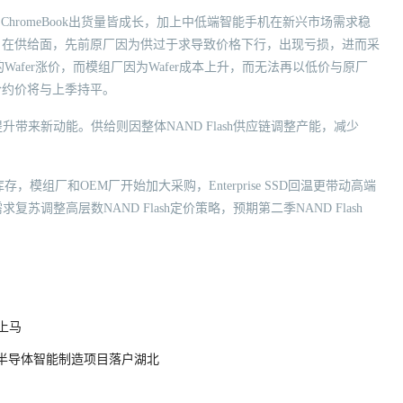
和ChromeBook出货量皆成长，加上中低端智能手机在新兴市场需求稳
。在供给面，先前原厂因为供过于求导致价格下行，出现亏损，进而采
fer涨价，而模组厂因为Wafer成本上升，而无法再以低价与原厂
合约价将与上季持平。
带来新动能。供给则因整体NAND Flash供应链调整产能，减少
库存，模组厂和OEM厂开始加大采购，Enterprise SSD回温更带动高端
复苏调整高层数NAND Flash定价策略，预期第二季NAND Flash
上马
的半导体智能制造项目落户湖北