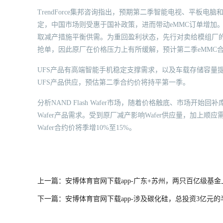
TrendForce集邦咨询指出，预期第二季智能电视、平板电脑
定，中国市场则受惠于国补政策，进而带动eMMC订单增加
取减产措施平衡供需。为重回盈利状态，先行对卖给模组厂的Wa
抢单，因此原厂在价格压力上有所缓解，预计第二季eMMC
UFS产品有高端智能手机稳定支撑需求，以及车载存储容量提升
UFS产品供应，预估第二季合约价将持平第一季。
分析NAND Flash Wafer市场，随着价格触底、市场开始回补
Wafer产品需求。受到原厂减产影响Wafer供应量，加上顺应需求
Wafer合约价将季增10%至15%。
上一篇：安博体育官网下载app-广东+苏州，两只百亿级基金
下一篇：安博体育官网下载app-涉及碳化硅，总投资3亿元