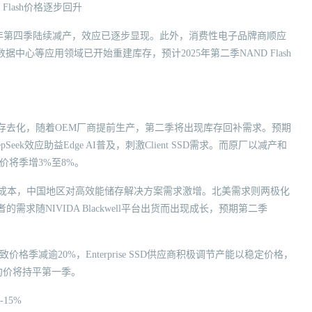
 Flash价格逐步回升
厂自2024年第四季陆续减产，效应已逐步显现。此外，消费性电子品牌商顺应
心等应用领域已开始重建库存，预计2025年第二季NAND Flash
个季度的库存去化，随着OEM厂商提前生产，第二季将出现库存回补需求。预期
Seek效应助益Edge AI普及，刺激Client SSD需求。而原厂以减产和
约价将季增3%至8%。
低AI模型训练成本，中国地区对高效能储存解决方案需求激增。北美需求则两极化
的需求随NIVIDA Blackwell平台出货而出现成长，预期第二季
致价格季减逾20%，Enterprise SSD供应商积极调节产能以稳定价格，
D合约价将持平第一季。
-15%