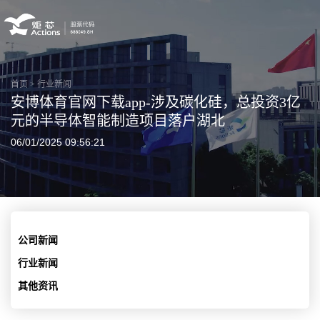
首页
>
行业新闻
安博体育官网下载app-涉及碳化硅，总投资3亿
元的半导体智能制造项目落户湖北
06/01/2025 09:56:21
公司新闻
行业新闻
其他资讯