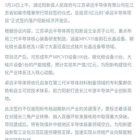
3月24日上午，湖北阳新县人民政府与江苏卓远半导体有限公司在江
苏省如皋市隆重举行项目签约仪式，总投资3亿元的“卓远半导体项
目”正式签约落户阳新经济开发区。
根据协议内容，江苏卓远半导体将在阳新设立全资子公司，重点布
局三代半导体核心装备研发制造，涵盖MPCVD金刚石长晶设备、碳
化硅长晶系统及12英寸大直径直拉式硅片长晶设备等领域。
项目达产后，可形成年产MPCVD设备100台、碳化硅设备10台、大
硅片设备5台的产能规模，预计实现年产值2亿元，为阳新构建现代
化产业体系注入核心动能。
卓远半导体将依托自身在第三代半导体材料制备领域的专利集群优
势和自主可控技术体系，助力阳新打造长江中游半导体产业创新高
地。
此次签约不仅是阳新布局战略新兴产业的关键落子，更标志着该县
在对接长三角产业转移、融入双循环新发展格局中取得重大突破。
项目建成后，将有效填补中部地区半导体装备领域空白，为阳新建
设新型工业化示范区提供硬核支撑，加速实现从传统产业向智能制