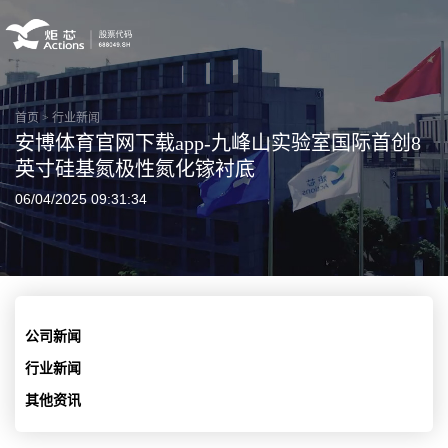
首页
>
行业新闻
安博体育官网下载app-九峰山实验室国际首创8
英寸硅基氮极性氮化镓衬底
06/04/2025 09:31:34
公司新闻
行业新闻
其他资讯