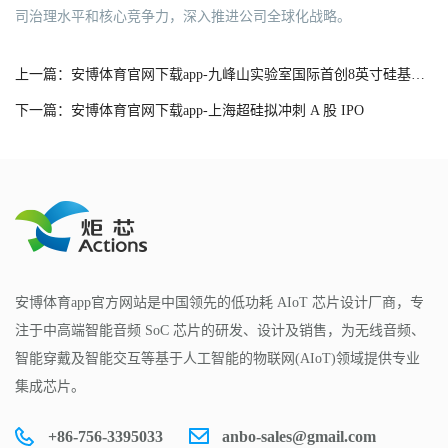
司治理水平和核心竞争力，深入推进公司全球化战略。
上一篇：安博体育官网下载app-九峰山实验室国际首创8英寸硅基氮极性氮化镓衬底
下一篇：安博体育官网下载app-上海超硅拟冲刺 A 股 IPO
安博体育app官方网站是中国领先的低功耗 AIoT 芯片设计厂商，专
注于中高端智能音频 SoC 芯片的研发、设计及销售，为无线音频、
智能穿戴及智能交互等基于人工智能的物联网(AIoT)领域提供专业
集成芯片。
+86-756-3395033
anbo-sales@gmail.com