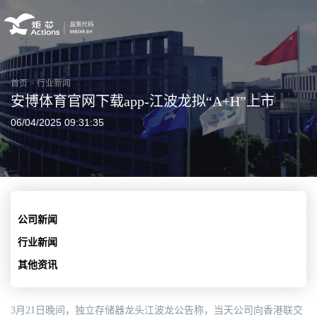
首页
>
行业新闻
安博体育官网下载app-江波龙拟“A+H”上市
06/04/2025 09:31:35
公司新闻
行业新闻
其他资讯
3月21日晚间，独立存储器龙头江波龙公告称，当天公司向香港联交