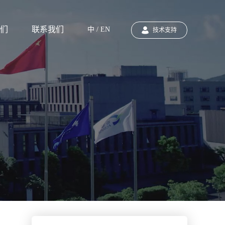
们
联系我们
中 / EN
技术支持