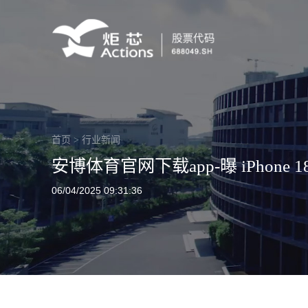
首页
>
行业新闻
安博体育官网下载app-曝 iPhone 
06/04/2025 09:31:36