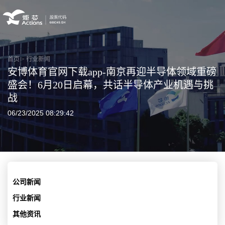
首页
>
行业新闻
安博体育官网下载app-南京再迎半导体领域重磅
盛会！6月20日启幕，共话半导体产业机遇与挑
战
06/23/2025 08:29:42
公司新闻
行业新闻
其他资讯