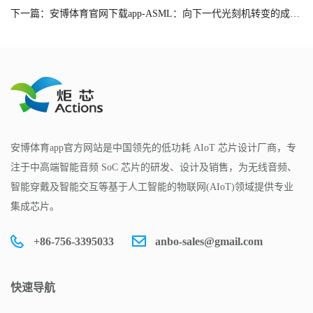
下一篇：安博体育官网下载app-ASML：向下一代光刻机转变的成本高昂
安博体育app官方网站是中国领先的低功耗 AIoT 芯片设计厂商，专
注于中高端智能音频 SoC 芯片的研发、设计及销售，为无线音频、
智能穿戴及智能交互等基于人工智能的物联网(AIoT)领域提供专业
集成芯片。
+86-756-3395033
anbo-sales@gmail.com
快速导航