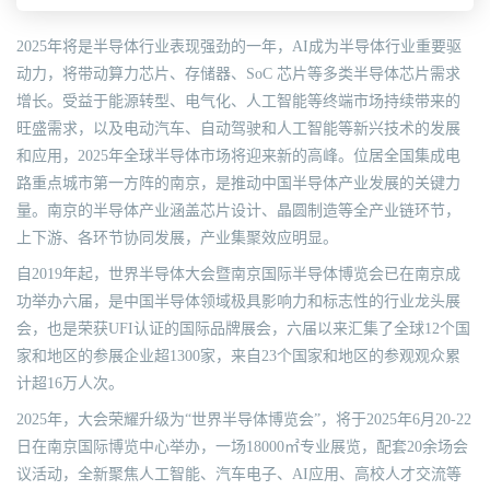
2025年将是半导体行业表现强劲的一年，AI成为半导体行业重要驱
动力，将带动算力芯片、存储器、SoC 芯片等多类半导体芯片需求
增长。受益于能源转型、电气化、人工智能等终端市场持续带来的
旺盛需求，以及电动汽车、自动驾驶和人工智能等新兴技术的发展
和应用，2025年全球半导体市场将迎来新的高峰。位居全国集成电
路重点城市第一方阵的南京，是推动中国半导体产业发展的关键力
量。南京的半导体产业涵盖芯片设计、晶圆制造等全产业链环节，
上下游、各环节协同发展，产业集聚效应明显。
自2019年起，世界半导体大会暨南京国际半导体博览会已在南京成
功举办六届，是中国半导体领域极具影响力和标志性的行业龙头展
会，也是荣获UFI认证的国际品牌展会，六届以来汇集了全球12个国
家和地区的参展企业超1300家，来自23个国家和地区的参观观众累
计超16万人次。
2025年，大会荣耀升级为“世界半导体博览会”，将于2025年6月20-22
日在南京国际博览中心举办，一场18000㎡专业展览，配套20余场会
议活动，全新聚焦人工智能、汽车电子、AI应用、高校人才交流等