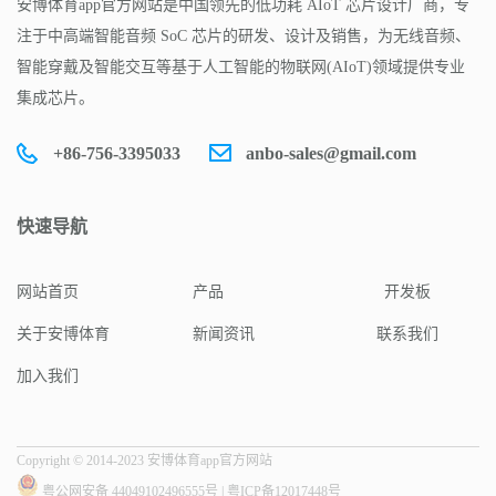
安博体育app官方网站是中国领先的低功耗 AIoT 芯片设计厂商，专
注于中高端智能音频 SoC 芯片的研发、设计及销售，为无线音频、
智能穿戴及智能交互等基于人工智能的物联网(AIoT)领域提供专业
集成芯片。
+86-756-3395033
anbo-sales@gmail.com
快速导航
网站首页
产品
开发板
关于安博体育
新闻资讯
联系我们
加入我们
Copyright © 2014-2023 安博体育app官方网站
粤公网安备 44049102496555号
|
粤ICP备12017448号