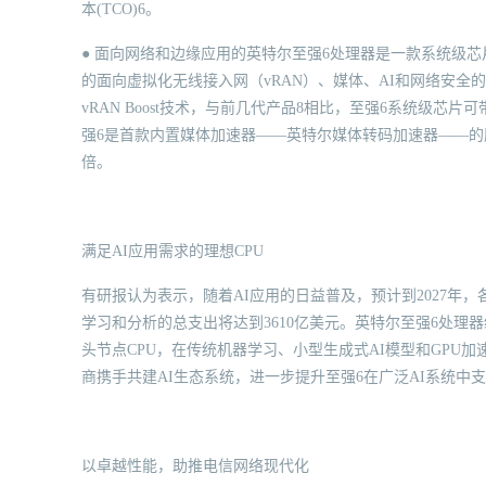
本(TCO)6。
● 面向网络和边缘应用的英特尔至强6处理器是一款系统级芯
的面向虚拟化无线接入网（vRAN）、媒体、AI和网络安
vRAN Boost技术，与前几代产品8相比，至强6系统级芯片
强6是首款内置媒体加速器——英特尔媒体转码加速器——的服务
倍。
满足AI应用需求的理想CPU
有研报认为表示，随着AI应用的日益普及，预计到2027年，各
学习和分析的总支出将达到3610亿美元。英特尔至强6处
头节点CPU，在传统机器学习、小型生成式AI模型和GPU
商携手共建AI生态系统，进一步提升至强6在广泛AI系统中
以卓越性能，助推电信网络现代化