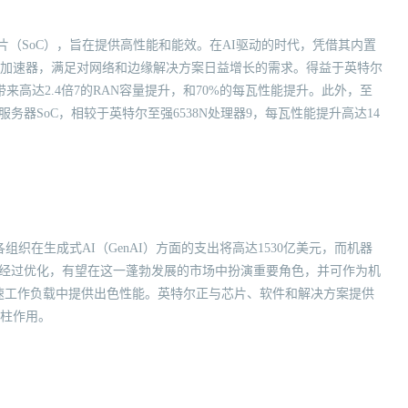
片（SoC），旨在提供高性能和能效。在AI驱动的时代，凭借其内置
全的加速器，满足对网络和边缘解决方案日益增长的需求。得益于英特尔
可带来高达2.4倍7的RAN容量提升，和70%的每瓦性能提升。此外，至
器SoC，相较于英特尔至强6538N处理器9，每瓦性能提升高达14
组织在生成式AI（GenAI）方面的支出将高达1530亿美元，而机器
理器经过优化，有望在这一蓬勃发展的市场中扮演重要角色，并可作为机
加速工作负载中提供出色性能。英特尔正与芯片、软件和解决方案提供
支柱作用。