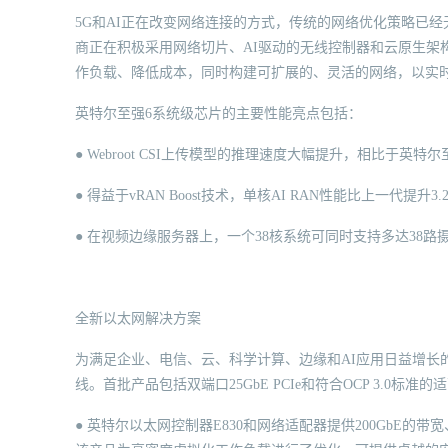
5G和AI正在改变网络连接的方式，传统的网络优化策略已
商正在积极采用网络切片、AI驱动的无线控制器和云原生架
作负载、降低成本，同时构建可扩展的、灵活的网络，以实
英特尔至强6系统级芯片的主要性能亮点包括：
● Webroot CSI上传模型的推理速度大幅提升，相比于英特尔至
● 得益于vRAN Boost技术，单核AI RAN性能比上一代提升3.
● 在视频边缘服务器上，一个38核系统可同时支持多达38路摄像
全新以太网解决方案
为满足企业、电信、云、科学计算、边缘和AI应用日益增长
线。首批产品包括双端口25GbE PCIe和符合OCP 3.0
● 英特尔以太网控制器E830和网络适配器提供200GbE