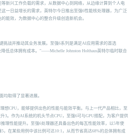
能等新兴工作负载的需求，从数据中心到网络，从边缘计算到个人电
足这一日益增长的需求，英特尔今日推出至强6性能核处理器，为广泛
色的能效，为数据中心的整合升级创造新机会。
键挑战并推动其业务发展。至强6系列是满足AI应用需求的首选
成本。”——Michelle Johnston Holthaus英特尔临时联合
面均取得了显著进展。
中心的理想CPU，能够提供出色的性能与能效平衡。与上一代产品相比，至
升3。作为AI系统的机头节点CPU，至强6可与GPU搭配，为客户提供
AI推理性能提升。至强6处理器还具备出色的每瓦性能效率，以5年使
，在某些用例中该比例可达10:1，从而节省高达68%的总体拥有成