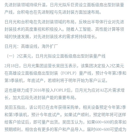
先进封装领域持续升温，日月光拟斥巨资设立面板级扇出型封装量
产线，台积电也在先进制程与先进封装方面加速布局。
日月光和台积电在先进封装领域的布局，反映出半导体行业对先进
封装技术的高度重视和积极投入。随着人工智能、高性能计算等领
域的快速发展，对先进封装技术的需求将持续增长。
日月光：高雄设线，海外扩厂
（一）2亿美元，日月光拟设立面板级扇出型封装量产线
2月18日，日月光集团运营长吴田玉表示，该集团决定投入2亿美元
在高雄设立面板级扇出型封装（FOPLP）量产线，预计今年第2季和
第3季装机，年底试产，若顺利将于明年开始为客户认证。
这也是继力成于2016年投入FOPLP后，日月光为应对AI芯片需求增
长，加大后段先进封装产能的重要布局。
吴田玉指出，该公司已在去年获得采购单，相关设备预定今年第2季
和第3季装机，预计今年底试产。如果试产顺利，预定明年将可送样
给客户验证后，即可量产出货。吴田玉认为，如果600×600的良率如
预期顺利，相信会有更多的客户和产品导入，届时600×600可望成为