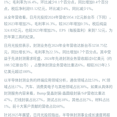
1%；毛利率为16.4%，环比减少0.1个百分点，同比增加0.4个百分
点，税后净利润93.12亿元，环比减少4%，同比减少1%。
从全年营收看，日月光投控2024年营收5954.1亿元新台币（下同），
较2023年增加2%，毛利率16.3%，较2023年增加0.5%，税后纯益
324.83亿元，也较2023年增加2%，EPS（每股盈利）来到7.52元，为
历年第三高的纪录。
日月光投控表示，封测业务在2024年全年营收达新台币3258.75亿
元，同比增长3%，毛利率为22.5%，同比增加0.7个百分点。其中受
益于先进封测需求旺盛，2024年先进封测业务营收超过6亿美元（约
188.5亿新台币），占整体封测业务营收比重达6%，相较2023年2.5
亿美元超过100%。
以半导体封测业务的终端应用领域分析，通信领域占比53%，PC领
域占比17%，汽车、消费类电子与其他领域占比30%。如果从具体的
封测服务内容来看，Bump/复晶封装/晶圆级封装/SiP营收比重达
47%，打线封装占比27%，测试占比18%，其他占比7%，材料占比
1%。前十大客户贡献的营收占比60%。
针对2025年展望，日月光投控指出，半导体封测事业成长速度将超