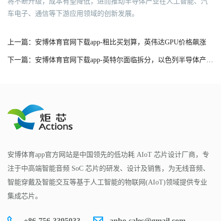
将不断升级，成本有望降低，进而推动半导体产业在人工智能、汽
车电子、通信等下游应用领域的创新发展。
上一篇：安博体育官网下载app-租比买划算，英伟达GPU价格飙涨
下一篇：安博体育官网下载app-英特尔面临拆分，以色列半导体产业也站在十字路口
安博体育app官方网站是中国领先的低功耗 AIoT 芯片设计厂商，专
注于中高端智能音频 SoC 芯片的研发、设计及销售，为无线音频、
智能穿戴及智能交互等基于人工智能的物联网(AIoT)领域提供专业
集成芯片。
+86-756-3395033
anbo-sales@gmail.com