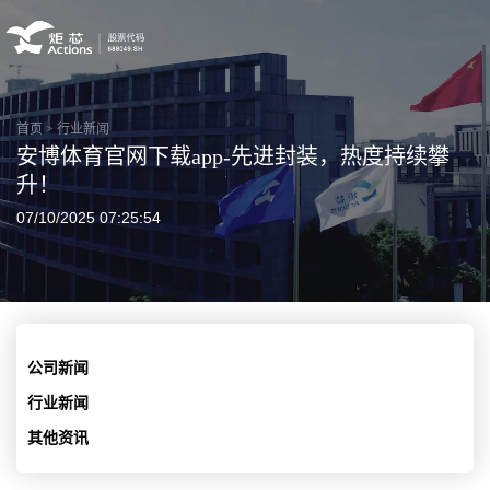
首页
>
行业新闻
安博体育官网下载app-先进封装，热度持续攀
升！
07/10/2025 07:25:54
公司新闻
行业新闻
其他资讯