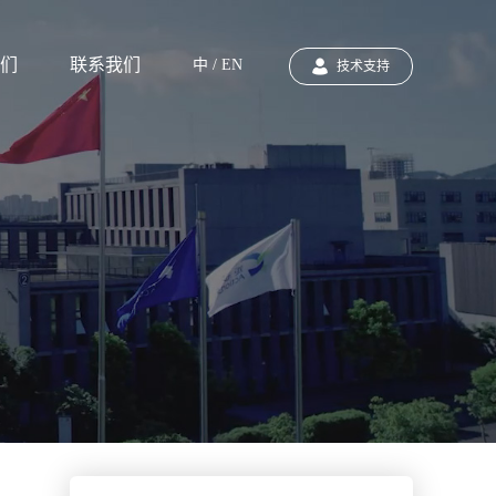
们
联系我们
中 / EN
技术支持