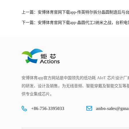
上一篇：安博体育官网下载app-传英特尔拆分晶圆制造后与
下一篇：安博体育官网下载app-晶圆代工2纳米之战，台积
安博体育app官方网站是中国领先的低功耗 AIoT 芯片设计厂
的研发、设计及销售，为无线音频、智能穿戴及智能交互等基于
供专业集成芯片。
+86-756-3395033
anbo-sales@gma