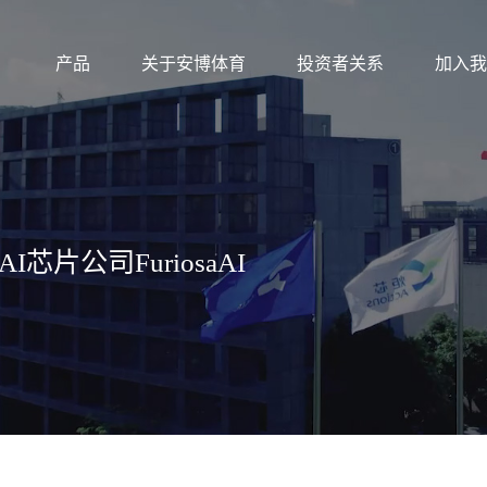
产品
关于安博体育
投资者关系
加入我
芯片公司FuriosaAI