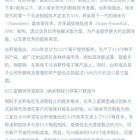
另外，在即将量产最新的2纳米（N2）制程之际，台积电也规划了接
下来2纳米以下、进入埃米世代的制程技术发展。台积电指出，埃米
世代的第一个先进制程技术定名为A16，将采用下一代的纳米片
（Nanosheet）晶体管技术，并采超级电轨技术（Super PowerRail，
SPR）架构、透过该背后供电解决案方案，为产品提供更大的运算效
能，以及更优秀的能耗表现。
台积电指出，2024年总计为522个客户提供服务，生产了11,878种不
同产品，被广泛地运用在各种终端市场，例如高效能运算、智能手
机、物联网、车用电子与消费性电子等产品上。同时，台积电及其
子公司所拥有及管理的年产能也达到超过1,600万片约当12英寸晶
圆。
02三星期待弯道超车 2纳米制程力拼客户数提升
相较于台积电在先进制程上的稳步推进，近年三星期望通过创新方
式获得市场潜在客户的青睐并超车台积电。以7纳米节点制程为例，
三星在2018年领先台积电推出的7LPP就率先用上了EUV等技术，号
称该制程技术与非EUV制程相较，能降低总光罩层数达约20%，可
为客户节省时间和成本。而且，与10纳米的FinFET技术相比、可提