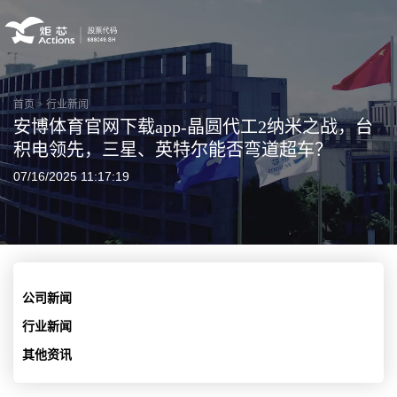
首页
>
行业新闻
安博体育官网下载app-晶圆代工2纳米之战，台
积电领先，三星、英特尔能否弯道超车？
07/16/2025 11:17:19
公司新闻
行业新闻
其他资讯