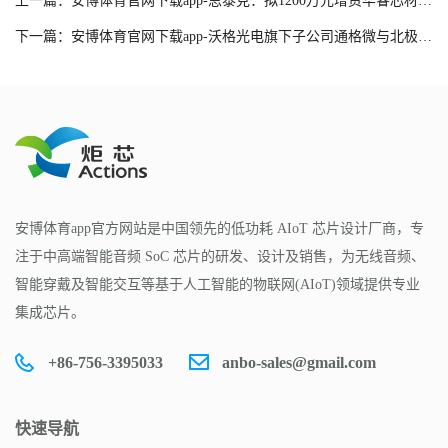
上一篇：安博体育官网下载app-思泰克：拟1200万元增资华睿芯材 布局半导体光刻胶领域
下一篇：安博体育官网下载app-沃格光电旗下子公司通格微与北极雄芯开展专项合作
安博体育app官方网站是中国领先的低功耗 AIoT 芯片设计厂商，专
注于中高端智能音频 SoC 芯片的研发、设计及销售，为无线音频、
智能穿戴及智能交互等基于人工智能的物联网(AIoT)领域提供专业
集成芯片。
+86-756-3395033
anbo-sales@gmail.com
快速导航