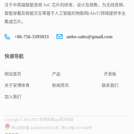
注于中高端智能音频 SoC 芯片的研发、设计及销售，为无线音频、
智能穿戴及智能交互等基于人工智能的物联网(AIoT)领域提供专业
集成芯片。
+86-756-3395033
anbo-sales@gmail.com
快速导航
网站首页
产品
开发板
关于安博体育
新闻资讯
联系我们
加入我们
Copyright © 2014-2023 安博体育app官方网站
粤公网安备 44049102496555号
|
粤ICP备12017448号