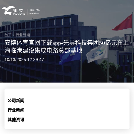
首页
>
行业新闻
安博体育官网下载app-先导科技集团50亿元在上
海临港建设集成电路总部基地
10/13/2025 12:39:47
公司新闻
行业新闻
其他资讯