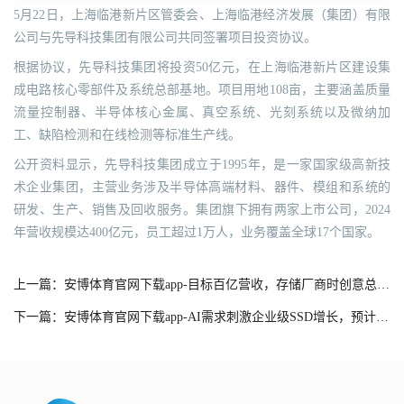
5月22日，上海临港新片区管委会、上海临港经济发展（集团）有限
公司与先导科技集团有限公司共同签署项目投资协议。
根据协议，先导科技集团将投资50亿元，在上海临港新片区建设集
成电路核心零部件及系统总部基地。项目用地108亩，主要涵盖质量
流量控制器、半导体核心金属、真空系统、光刻系统以及微纳加
工、缺陷检测和在线检测等标准生产线。
公开资料显示，先导科技集团成立于1995年，是一家国家级高新技
术企业集团，主营业务涉及半导体高端材料、器件、模组和系统的
研发、生产、销售及回收服务。集团旗下拥有两家上市公司，2024
年营收规模达400亿元，员工超过1万人，业务覆盖全球17个国家。
上一篇：安博体育官网下载app-目标百亿营收，存储厂商时创意总部大厦乔迁
下一篇：安博体育官网下载app-AI需求刺激企业级SSD增长，预计2025年第三季NAND Flash价格有望上涨｜TrendForce集邦咨询