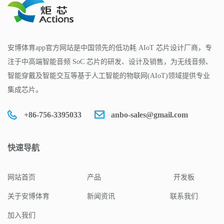
安博体育app官方网站是中国领先的低功耗 AIoT 芯片设计厂商，专
注于中高端智能音频 SoC 芯片的研发、设计及销售，为无线音频、
智能穿戴及智能交互等基于人工智能的物联网(AIoT)领域提供专业
集成芯片。
+86-756-3395033
anbo-sales@gmail.com
快速导航
网站首页
产品
开发板
关于安博体育
新闻资讯
联系我们
加入我们