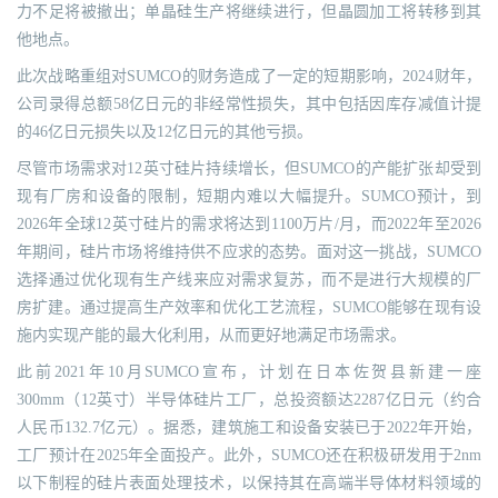
力不足将被撤出；单晶硅生产将继续进行，但晶圆加工将转移到其
他地点。
此次战略重组对SUMCO的财务造成了一定的短期影响，2024财年，
公司录得总额58亿日元的非经常性损失，其中包括因库存减值计提
的46亿日元损失以及12亿日元的其他亏损。
尽管市场需求对12英寸硅片持续增长，但SUMCO的产能扩张却受到
现有厂房和设备的限制，短期内难以大幅提升。SUMCO预计，到
2026年全球12英寸硅片的需求将达到1100万片/月，而2022年至2026
年期间，硅片市场将维持供不应求的态势。面对这一挑战，SUMCO
选择通过优化现有生产线来应对需求复苏，而不是进行大规模的厂
房扩建。通过提高生产效率和优化工艺流程，SUMCO能够在现有设
施内实现产能的最大化利用，从而更好地满足市场需求。
此前2021年10月SUMCO宣布，计划在日本佐贺县新建一座
300mm（12英寸）半导体硅片工厂，总投资额达2287亿日元（约合
人民币132.7亿元）。据悉，建筑施工和设备安装已于2022年开始，
工厂预计在2025年全面投产。此外，SUMCO还在积极研发用于2nm
以下制程的硅片表面处理技术，以保持其在高端半导体材料领域的