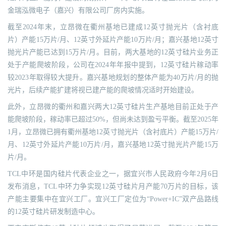
金瑞泓微电子（嘉兴）有限公司厂房内实施。
截至2024年末，立昂微在衢州基地已建成12英寸抛光片（含衬底
片）产能15万片/月、12英寸外延片产能10万片/月；嘉兴基地12英寸
抛光片产能已达到15万片/月。目前，两大基地的12英寸硅片业务正
处于产能爬坡阶段，公司在2024年年报中提到，12英寸硅片稼动率
较2023年取得较大提升。嘉兴基地规划的整体产能为40万片/月的抛
光片，后续产能扩建将视已建产能的爬坡情况适时开始建设。
此外，立昂微的衢州和嘉兴两大12英寸硅片生产基地目前正处于产
能爬坡阶段，稼动率已超过50%，但尚未达到盈亏平衡。截至2025年
1月，立昂微已拥有衢州基地12英寸抛光片（含衬底片）产能15万片/
月、12英寸外延片产能10万片/月，嘉兴基地12英寸抛光片产能15万
片/月。
TCL中环是国内硅片代表企业之一，据宜兴市人民政府今年2月6日
发布消息，TCL中环力争实现12英寸硅片月产能70万片的目标，该
产能主要集中在宜兴工厂。宜兴工厂定位为“Power+IC”双产品路线
的12英寸硅片研发制造中心。