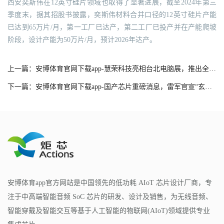
西安奕斯伟在12英寸硅片领域也取得了显著进展，截至2024年第三
季度末，据其招股书披露，奕斯伟材料合并口径的12英寸硅片产能
已达到65万片/月，第一工厂已达产，第二工厂已投产并在产能爬坡
阶段，设计产能为50万片/月，预计2026年达产。
上一篇：安博体育官网下载app-慧荣科技亮相台北电脑展，推出全新PCIe Gen5 SSD及USB4 PSSD主控芯片
下一篇：安博体育官网下载app-国产芯片重磅消息，雷军官宣“玄戒O1”
安博体育app官方网站是中国领先的低功耗 AIoT 芯片设计厂商，专
注于中高端智能音频 SoC 芯片的研发、设计及销售，为无线音频、
智能穿戴及智能交互等基于人工智能的物联网(AIoT)领域提供专业