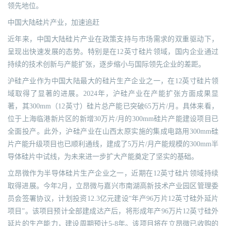
领先地位。
中国大陆硅片产业，加速追赶
近年来，中国大陆硅片产业在政策支持与市场需求的双重驱动下，
呈现出快速发展的态势。特别是在12英寸硅片领域，国内企业通过
持续的技术创新与产能扩张，逐步缩小与国际领先企业的差距。
沪硅产业作为中国大陆最大的硅片生产企业之一，在12英寸硅片领
域取得了显著的进展。2024年，沪硅产业在产能扩张方面成果显
著，其300mm（12英寸）硅片总产能已突破65万片/月。具体来看，
位于上海临港新片区的新增30万片/月的300mm硅片产能建设项目已
全面投产。此外，沪硅产业在山西太原实施的集成电路用300mm硅
片产能升级项目也已顺利通线，建成了5万片/月产能规模的300mm半
导体硅片中试线，为未来进一步扩大产能奠定了坚实的基础。
立昂微作为半导体硅片生产企业之一，近期在12英寸硅片领域持续
取得进展。今年2月，立昂微与嘉兴市南湖高新技术产业园区管理委
员会签署协议，计划投资12.3亿元建设“年产96万片12英寸硅外延片
项目”。该项目预计全部建成达产后，将形成年产96万片12英寸硅外
延片的生产能力，建设周期预计5-8年。该项目将在立昂微已收购的