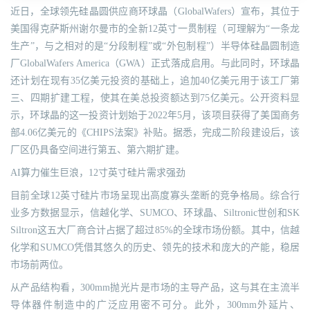
近日，全球领先硅晶圆供应商环球晶（GlobalWafers）宣布，其位于
美国得克萨斯州谢尔曼市的全新12英寸一贯制程（可理解为“一条龙
生产”，与之相对的是“分段制程”或“外包制程”）半导体硅晶圆制造
厂GlobalWafers America（GWA）正式落成启用。与此同时，环球晶
还计划在现有35亿美元投资的基础上，追加40亿美元用于该工厂第
三、四期扩建工程，使其在美总投资额达到75亿美元。公开资料显
示，环球晶的这一投资计划始于2022年5月，该项目获得了美国商务
部4.06亿美元的《CHIPS法案》补贴。据悉，完成二阶段建设后，该
厂区仍具备空间进行第五、第六期扩建。
AI算力催生巨浪，12寸英寸硅片需求强劲
目前全球12英寸硅片市场呈现出高度寡头垄断的竞争格局。综合行
业多方数据显示，信越化学、SUMCO、环球晶、Siltronic世创和SK
Siltron这五大厂商合计占据了超过85%的全球市场份额。其中，信越
化学和SUMCO凭借其悠久的历史、领先的技术和庞大的产能，稳居
市场前两位。
从产品结构看，300mm抛光片是市场的主导产品，这与其在主流半
导体器件制造中的广泛应用密不可分。此外，300mm外延片、