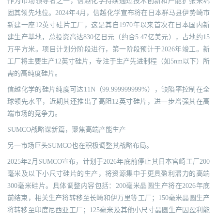
作为市场领导者之一，信越化学持续通过技术创新和产能扩张来巩
固其领先地位。2024年4月，信越化学宣布将在日本群马县伊势崎市
新建一座12英寸硅片工厂，这是其自1970年以来首次在日本国内新
建生产基地，总投资高达830亿日元（约合5.47亿美元），占地约15
万平方米。项目计划分阶段进行，第一阶段预计于2026年竣工。新
工厂将主要生产12英寸硅片，专注于生产先进制程（如5nm以下）所
需的高纯度硅片。
信越化学的硅片纯度可达11N（99.999999999%），缺陷率控制在全
球领先水平，近期其还推出了高阻12英寸硅片，进一步增强其在高
端市场的竞争力。
SUMCO战略谋新篇，聚焦高端产能生产
另一市场巨头SUMCO也在积极调整其战略布局。
2025年2月SUMCO宣布，计划于2026年底前停止其日本宫崎工厂200
毫米及以下小尺寸硅片的生产，将资源集中于更具盈利潜力的高端
300毫米硅片。具体调整内容包括：200毫米晶圆生产将在2026年底
前结束，相关生产将转移至长崎和伊万里等工厂；150毫米晶圆生产
将转移至印度尼西亚工厂；125毫米及其他小尺寸晶圆生产因盈利能