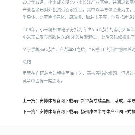
2017年12月，小米成立湖北小米长江产业基金，并通过
产业基金已对外投资近百家企业，其中以半导体企业为主，
半导体、比亚迪半导体、昂瑞微、瞻芯电子等，涉及芯片设
2019年，小米将松果电子分拆为专注AIoT芯片的南京大鱼
小米正式发布首款独立的ISP芯片澎湃C1，此后又陆续推出
至于手机SoC芯片，自澎湃S1之后，“玄戒O1”的问世意味
总结
尽管在自研芯片过程中面临工艺、基带等核心难题，但通过
竞争中占据一席之地。
上一篇：安博体育官网下载app-新12英寸硅晶圆厂落成，半
下一篇：安博体育官网下载app-扬州康盈半导体产业园正式