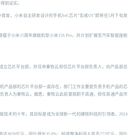
于得到证实。
官宣，小米自主研发设计的手机SoC芯片“玄戒O1”即将在5月下旬发
于小米15周年旗舰机型小米15S Pro，并计划扩展至汽车智能座舱
成立芯片平台部，并任命秦牧云担任芯片平台部负责人，向产品部总
手机产品部的芯片平台部一直存在，部门工作主要是负责手机产品的芯
的负责人为秦牧云。据悉，秦牧云此前曾就职于高通，担任高通产品市
耕底层技术的十年，其目标是成为全球新一代的硬核科技的引领者。2024
达3659亿元，同比增长35.0%；经调整净利润人民币272亿元，同比