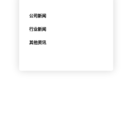
公司新闻
行业新闻
其他资讯