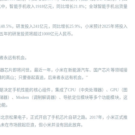
其中，智能手机收入1918亿元，同比增长21.8%；全球智能手机出货量
.5%，研发投入241亿元，同比增长25.9%，小米预计2025年将投入
来五年的研发投资将超过1000亿元人民币。
来者永远有机会。
理器芯片即将问世。最近一年，小米在新能源汽车、国产芯片等领域接
越的高山；只要奋起直追，后来者永远有机会。”
统芯片，是决定手机性能的核心组件，集成了CPU（中央处理器）、GPU（图
储器）、Modem（调制解调器）、导航定位模块等多个功能模块，这
功能。
司北京松果电子，正式开启了手机芯片自研之路。2017年，小米正式推
产品未在市场掀起巨浪，但小米并没有因此放弃。