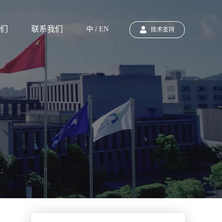
们
联系我们
中 / EN
技术支持