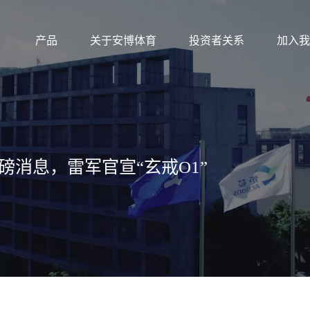
产品
关于安博体育
投资者关系
加入我
磅消息，雷军官宣“玄戒O1”