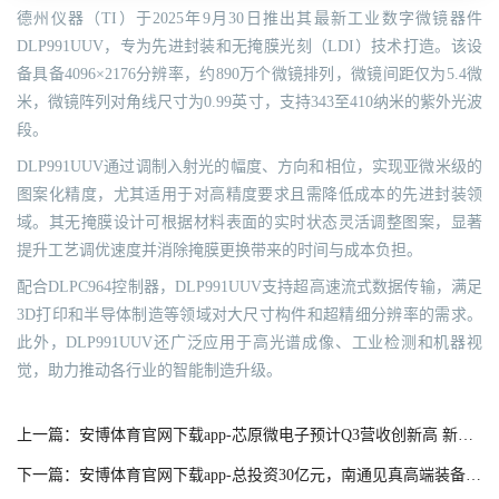
德州仪器（TI）于2025年9月30日推出其最新工业数字微镜器件
DLP991UUV，专为先进封装和无掩膜光刻（LDI）技术打造。该设
备具备4096×2176分辨率，约890万个微镜排列，微镜间距仅为5.4微
米，微镜阵列对角线尺寸为0.99英寸，支持343至410纳米的紫外光波
段。
DLP991UUV通过调制入射光的幅度、方向和相位，实现亚微米级的
图案化精度，尤其适用于对高精度要求且需降低成本的先进封装领
域。其无掩膜设计可根据材料表面的实时状态灵活调整图案，显著
提升工艺调优速度并消除掩膜更换带来的时间与成本负担。
配合DLPC964控制器，DLP991UUV支持超高速流式数据传输，满足
3D打印和半导体制造等领域对大尺寸构件和超精细分辨率的需求。
此外，DLP991UUV还广泛应用于高光谱成像、工业检测和机器视
觉，助力推动各行业的智能制造升级。
上一篇：安博体育官网下载app-芯原微电子预计Q3营收创新高 新签订单超15亿
下一篇：安博体育官网下载app-总投资30亿元，南通见真高端装备零部件制造项目开工