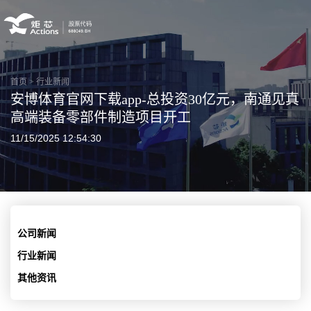
首页
>
行业新闻
安博体育官网下载app-总投资30亿元，南通见真
高端装备零部件制造项目开工
11/15/2025 12:54:30
公司新闻
行业新闻
其他资讯