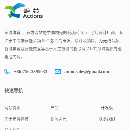
安博体育app官方网站是中国领先的低功耗 AIoT 芯片设计厂商，专
注于中高端智能音频 SoC 芯片的研发、设计及销售，为无线音频、
智能穿戴及智能交互等基于人工智能的物联网(AIoT)领域提供专业
集成芯片。
+86-756-3395033
anbo-sales@gmail.com
快速导航
网站首页
产品
开发板
关于安博体育
新闻资讯
联系我们
加入我们