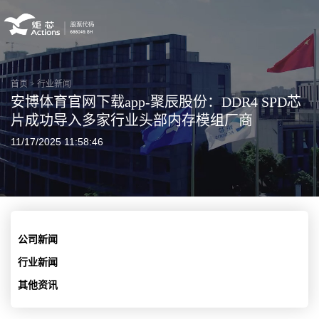
首页
>
行业新闻
安博体育官网下载app-聚辰股份：DDR4 SPD芯
片成功导入多家行业头部内存模组厂商
11/17/2025 11:58:46
公司新闻
行业新闻
其他资讯