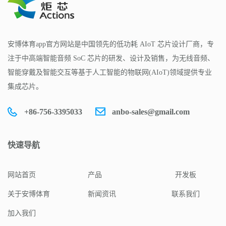
安博体育app官方网站是中国领先的低功耗 AIoT 芯片设计厂商，专
注于中高端智能音频 SoC 芯片的研发、设计及销售，为无线音频、
智能穿戴及智能交互等基于人工智能的物联网(AIoT)领域提供专业
集成芯片。
+86-756-3395033
anbo-sales@gmail.com
快速导航
网站首页
产品
开发板
关于安博体育
新闻资讯
联系我们
加入我们