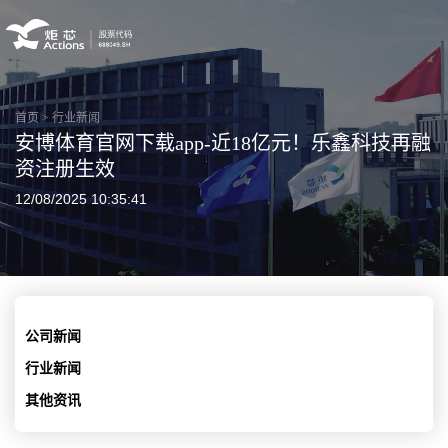
首页
>
行业新闻
安博体育官网下载app-近18亿元！乐鑫科技再融
资注册生效
12/08/2025 10:35:41
公司新闻
行业新闻
其他资讯