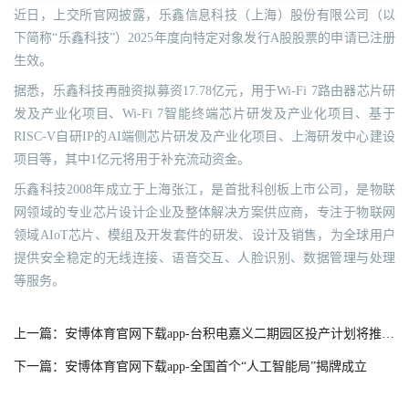
近日，上交所官网披露，乐鑫信息科技（上海）股份有限公司（以
下简称“乐鑫科技”）2025年度向特定对象发行A股股票的申请已注册
生效。
据悉，乐鑫科技再融资拟募资17.78亿元，用于Wi-Fi 7路由器芯片研
发及产业化项目、Wi-Fi 7智能终端芯片研发及产业化项目、基于
RISC-V自研IP的AI端侧芯片研发及产业化项目、上海研发中心建设
项目等，其中1亿元将用于补充流动资金。
乐鑫科技2008年成立于上海张江，是首批科创板上市公司，是物联
网领域的专业芯片设计企业及整体解决方案供应商，专注于物联网
领域AIoT芯片、模组及开发套件的研发、设计及销售，为全球用户
提供安全稳定的无线连接、语音交互、人脸识别、数据管理与处理
等服务。
上一篇：安博体育官网下载app-台积电嘉义二期园区投产计划将推动经济发展
下一篇：安博体育官网下载app-全国首个“人工智能局”揭牌成立