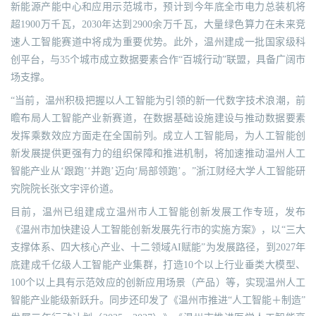
新能源产能中心和应用示范城市，预计到今年底全市电力总装机将
超1900万千瓦，2030年达到2900余万千瓦，大量绿色算力在未来竞
速人工智能赛道中将成为重要优势。此外，温州建成一批国家级科
创平台，与35个城市成立数据要素合作“百城行动”联盟，具备广阔市
场支撑。
“当前，温州积极把握以人工智能为引领的新一代数字技术浪潮，前
瞻布局人工智能产业新赛道，在数据基础设施建设与推动数据要素
发挥乘数效应方面走在全国前列。成立人工智能局，为人工智能创
新发展提供更强有力的组织保障和推进机制，将加速推动温州人工
智能产业从‘跟跑’‘并跑’迈向‘局部领跑’。”浙江财经大学人工智能研
究院院长张文宇评价道。
目前，温州已组建成立温州市人工智能创新发展工作专班，发布
《温州市加快建设人工智能创新发展先行市的实施方案》，以“三大
支撑体系、四大核心产业、十二领域AI赋能”为发展路径，到2027年
底建成千亿级人工智能产业集群，打造10个以上行业垂类大模型、
100个以上具有示范效应的创新应用场景（产品）等，实现温州人工
智能产业能级新跃升。同步还印发了《温州市推进“人工智能＋制造”