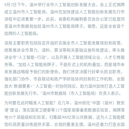
9月3日下午，温州举行全市人工智能创新发展大会，会上正式揭牌
成立温州市人工智能局，温州在加快建设人工智能创新发展先行市
进程中迈进重要一步。此前，省委机构编制委员会办公室已批复同
意温州市数据局加挂温州市人工智能局牌子。据悉，这是全省首个
挂牌的人工智能局。
该局主要职责包括拟定并组织实施全市人工智能发展规划和政策，
统筹推进全市算力、语料、算法等相关基础设施布局建设，牵头推
进全市“人工智能+行动”，以及开展人工智能领域企业、人才引育服
务等。“加挂人工智能局牌子，不是形式上的机构叠加，而是城市未
来发展战略赋予我们的新使命。我们将坚决履行好牵头抓总职责，
强化部门协作、市县联动和政产学研投协同创新的工作机制，全面
放大‘数据要素×’‘人工智能+’的协同效应，助力温州加快打造人工智
能创新发展先行市。”温州市数据局（市人工智能局）负责人表示。
为何要在此时瞄准人工智能？近几年，温州依托“中国（温州）数安
港”建设，落实国家卫健委等12个国家部委垂类数据实验室，揭牌落
地16个高能级和实验室，归集超900亿条公共数据，这为人工智能模
型的高质量训练提供丰富、合规的要素支撑。温州还着力打造全国