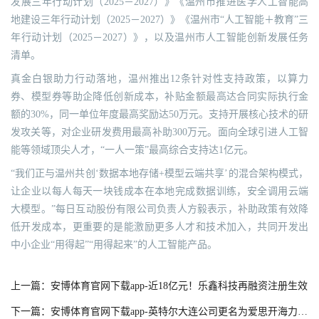
发展三年行动计划（2025－2027）》《温州市推进医学人工智能高
地建设三年行动计划（2025－2027）》《温州市“人工智能＋教育”三
年行动计划（2025－2027）》，以及温州市人工智能创新发展任务
清单。
真金白银助力行动落地，温州推出12条针对性支持政策，以算力
券、模型券等助企降低创新成本，补贴金额最高达合同实际执行金
额的30%，同一单位年度最高奖励达50万元。支持开展核心技术的研
发攻关等，对企业研发费用最高补助300万元。面向全球引进人工智
能等领域顶尖人才，“一人一策”最高综合支持达1亿元。
“我们正与温州共创‘数据本地存储+模型云端共享’的混合架构模式，
让企业以每人每天一块钱成本在本地完成数据训练，安全调用云端
大模型。”每日互动股份有限公司负责人方毅表示，补助政策有效降
低开发成本，更重要的是能激励更多人才和技术加入，共同开发出
中小企业“用得起”“用得起来”的人工智能产品。
上一篇：安博体育官网下载app-近18亿元！乐鑫科技再融资注册生效
下一篇：安博体育官网下载app-英特尔大连公司更名为爱思开海力士，注册资本由5000万元变更为3.58亿元