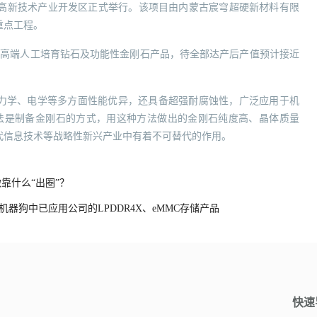
拉善高新技术产业开发区正式举行。该项目由内蒙古宸穹超硬新材料有限
重点工程。
上的高端人工培育钻石及功能性金刚石产品，待全部达产后产值预计接近
。
在力学、电学等多方面性能优异，还具备超强耐腐蚀性，广泛应用于机
D法是制备金刚石的方式，用这种方法做出的金刚石纯度高、晶体质量
代信息技术等战略性新兴产业中有着不可替代的作用。
靠什么“出圈”？
机器狗中已应用公司的LPDDR4X、eMMC存储产品
快速