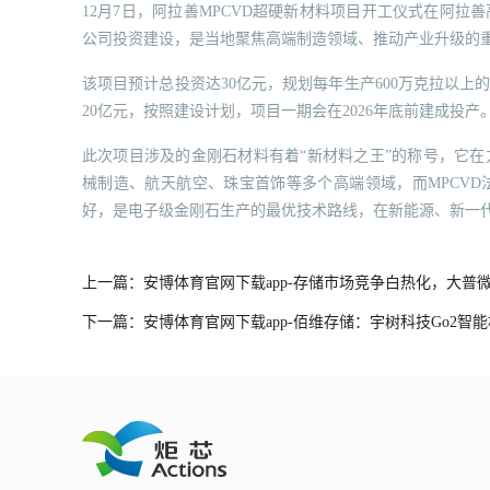
12月7日，阿拉善MPCVD超硬新材料项目开工仪式在阿
公司投资建设，是当地聚焦高端制造领域、推动产业升级的
该项目预计总投资达30亿元，规划每年生产600万克拉以
20亿元，按照建设计划，项目一期会在2026年底前建成投产
此次项目涉及的金刚石材料有着“新材料之王”的称号，它
械制造、航天航空、珠宝首饰等多个高端领域，而MPCV
好，是电子级金刚石生产的最优技术路线，在新能源、新一
上一篇：安博体育官网下载app-存储市场竞争白热化，大普微
下一篇：安博体育官网下载app-佰维存储：宇树科技Go2智能