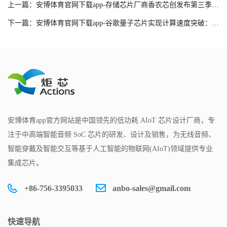
上一篇：安博体育官网下载app-存储芯片厂商香农芯创发布第三季度财报：收入创单季度新高
下一篇：安博体育官网下载app-谷歌量子芯片实现计算速度突破：比超级计算机快13000倍
安博体育app官方网站是中国领先的低功耗 AIoT 芯片设计厂商，专
注于中高端智能音频 SoC 芯片的研发、设计及销售，为无线音频、
智能穿戴及智能交互等基于人工智能的物联网(AIoT)领域提供专业
集成芯片。
+86-756-3395033
anbo-sales@gmail.com
快速导航