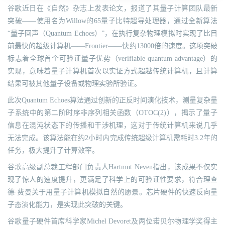
谷歌近日在《自然》杂志上发表论文，报道了其量子计算团队最新
突破——使用名为Willow的65量子比特超导处理器，通过全新算法
“量子回声（Quantum Echoes）”，在执行复杂物理模拟时实现了比目
前最快的超级计算机——Frontier——快约13000倍的速度。这项突破
标志着全球首个可验证量子优势（verifiable quantum advantage）的
实现，意味着量子计算机首次以实证方式超越传统计算机，且计算
结果可被其他量子设备或物理实验所验证。
此次Quantum Echoes算法通过创新的正反时间演化技术，测量复杂量
子系统中的第二阶时序非序列相关函数（OTOC(2)），揭示了量子
信息在混沌状态下的传播和干涉机理，这对于传统计算机来说几乎
无法完成。该算法能在约2小时内完成传统超级计算机需耗时3.2年的
任务，极大提升了计算效率。
谷歌高级副总裁工程部门负责人Hartmut Neven指出，该成果不仅实
现了惊人的速度提升，更满足了科学上的可验证性要求，符合理查
德·费曼关于用量子计算机模拟自然的愿景。芯片硬件的快速反向量
子态演化能力，是实现此突破的关键。
谷歌量子硬件首席科学家Michel Devoret及两位诺贝尔物理学奖得主