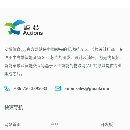
安博体育app官方网站是中国领先的低功耗 AIoT 芯片设计厂商，专
注于中高端智能音频 SoC 芯片的研发、设计及销售，为无线音频、
智能穿戴及智能交互等基于人工智能的物联网(AIoT)领域提供专业
集成芯片。
+86-756-3395033
anbo-sales@gmail.com
快速导航
网站首页
产品
开发板