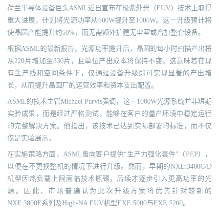
荷兰半导体设备巨头ASML近日宣布在极紫外光（EUV）技术上取得
重大进展，计划将光源功率从600W提升至1000W。这一升级预计将
使晶圆产能提升约50%，而无需额外扩建无尘室或增加整套设备。
根据ASML的最新报告，光源功率提升后，晶圆的每小时扫描产出将
从220片增加至330片，且单位产出成本将保持不变。这意味着在现
有生产线和空间条件下，仅通过设备升级即可实现显著的产出增
长，从而提升晶圆厂的运营效率和资本支出配置。
ASML的技术主管Michael Purvis强调，这一1000W光源系统并非短期
实验成果，而是经过严格测试，能够在客户的量产环境中稳定运行
的完整解决方案。他指出，该技术已达到实际部署的标准，而不仅
仅是实验展示。
在实施策略方面，ASML曾向客户提供“生产力强化套件”（PEP），
以便在不更换整机的情况下进行升级。然而，早期的NXE:3400C/D
机型因热负载上限面临技术瓶颈，后续才逐步引入更高功率的光
源。因此，市场普遍认为此次升级方案将优先针对较新的
NXE:3800E系列及High-NA EUV机型EXE:5000与EXE:5200。