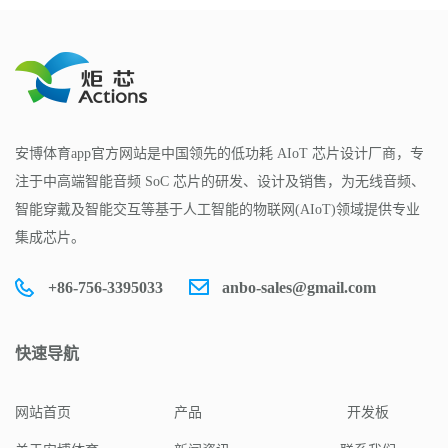
安博体育app官方网站是中国领先的低功耗 AIoT 芯片设计厂商，专
注于中高端智能音频 SoC 芯片的研发、设计及销售，为无线音频、
智能穿戴及智能交互等基于人工智能的物联网(AIoT)领域提供专业
集成芯片。
+86-756-3395033
anbo-sales@gmail.com
快速导航
网站首页
产品
开发板