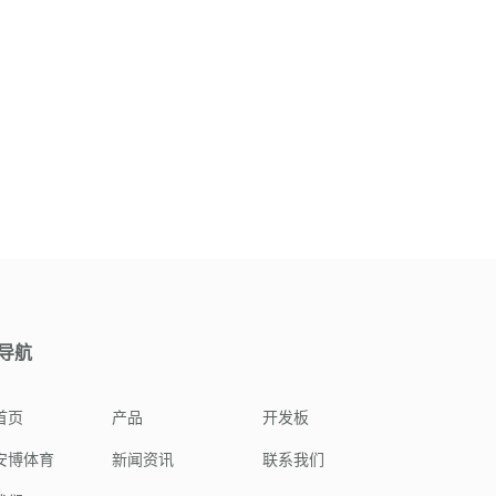
导航
首页
产品
开发板
安博体育
新闻资讯
联系我们