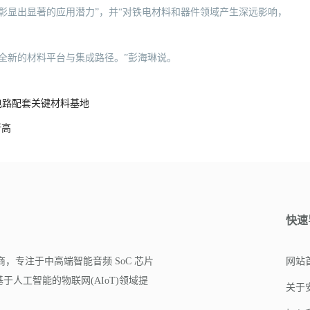
彰显出显著的应用潜力”，并“对铁电材料和器件领域产生深远影响，
全新的材料平台与集成路径。”彭海琳说。
成电路配套关键材料基地
新高
快速
商，专注于中高端智能音频 SoC 芯片
网站
人工智能的物联网(AIoT)领域提
关于