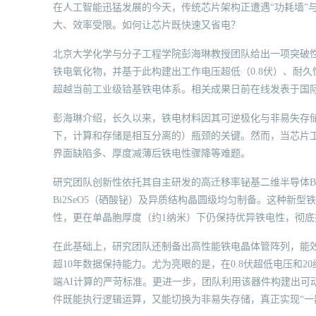
在人工智能迅猛发展的今天，传统芯片架构正遭遇“功耗墙”
大、效率受限。如何让芯片既快速又省电？
北京大学化学与分子工程学院彭海琳教授团队给出一项突破
铁电氧化物，并基于此构建出工作电压超低（0.8伏）、耐久性极
超越当前工业级铪基铁电体系。相关成果日前在线发表于国
彭海琳介绍，长久以来，铁电材料因其可逆极化与非易失存储
下，计算和存储是相互分离的）瓶颈的关键。然而，当芯片工
界面缺陷多、厚度减薄后铁电性骤降等难题。
研究团队创新性依托其自主研发的高迁移率铋基二维半导体Bi
Bi2SeO5（硒酸铋）及异质结构晶圆级均匀制备。这种新型
性，更在单晶胞厚度（约1纳米）下仍保持优异铁电性，彻
在此基础上，研究团队还制备出高性能铁电晶体管阵列，能效
超10年数据保持能力。尤为亮眼的是，在0.8伏超低电压和2
端AI计算的严苛标准。更进一步，团队利用该器件构建出可
件既能执行逻辑运算，又能切换为非易失存储，真正实现“一