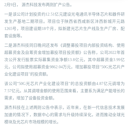
2月9日， 源杰科技发布两则扩产公告。
一是该公司计划投资约12.51亿元建设光电通讯半导体芯片和器件研
发生产基地二期项目。项目位于陕西省西咸新区沣西新城开元路
1265号，项目建设期18个月，拟新建光芯片生产线及生产厂房、配
套设施等。
二是源杰科技同日晚间还发布《调整募投项目内部投资结构、使用
超募资金及自筹资金增加募投项目投资额》公告称，公司2022年首
次公开发行股票实际募集资金净额13.8亿元，其中超募资金3.99亿
元，公司拟使用超募资金9862.04万元，增加募投项目“50G光芯片产
业化建设项目”的投资额。
该公司“50G光芯片产业化建设项目”的总投资额由4.87亿元调增为
7.57亿元。从其调增金额的使用范围来看，主要系为满足产能增长的
需求，增加了设备投资金额。
源杰科技在上述两则公告中表示，近年来，在新一代信息技术发展
加速的情况下，数据中心的需求与升级持续深化，进而推动全球光
模块及光芯片市场规模的增长。