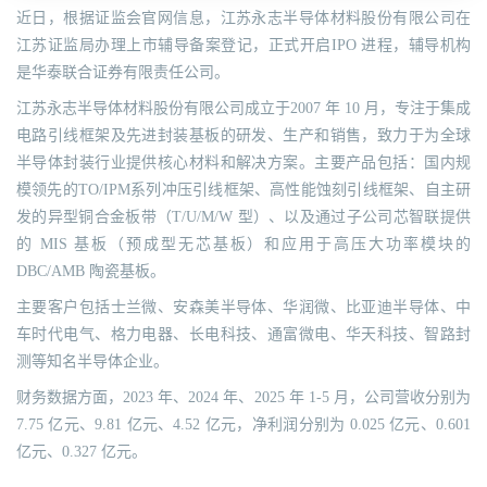
近日，根据证监会官网信息，江苏永志半导体材料股份有限公司在
江苏证监局办理上市辅导备案登记，正式开启IPO 进程，辅导机构
是华泰联合证券有限责任公司。
江苏永志半导体材料股份有限公司成立于2007 年 10 月，专注于集成
电路引线框架及先进封装基板的研发、生产和销售，致力于为全球
半导体封装行业提供核心材料和解决方案。主要产品包括：国内规
模领先的TO/IPM系列冲压引线框架、高性能蚀刻引线框架、自主研
发的异型铜合金板带（T/U/M/W 型）、以及通过子公司芯智联提供
的 MIS 基板（预成型无芯基板）和应用于高压大功率模块的
DBC/AMB 陶瓷基板。
主要客户包括士兰微、安森美半导体、华润微、比亚迪半导体、中
车时代电气、格力电器、长电科技、通富微电、华天科技、智路封
测等知名半导体企业。
财务数据方面，2023 年、2024 年、2025 年 1-5 月，公司营收分别为
7.75 亿元、9.81 亿元、4.52 亿元，净利润分别为 0.025 亿元、0.601
亿元、0.327 亿元。