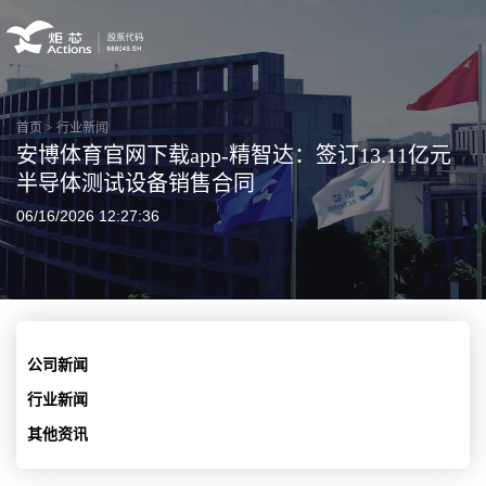
首页
>
行业新闻
安博体育官网下载app-精智达：签订13.11亿元
半导体测试设备销售合同
06/16/2026 12:27:36
公司新闻
行业新闻
其他资讯