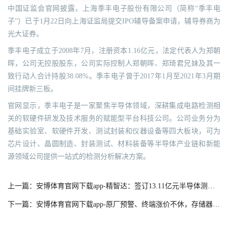
中国证监会官网披露，上海季丰电子股份有限公司（简称“季丰电
子”）已于1月22日向上海证监局提交IPO辅导备案申请，辅导券商为
光大证券。
季丰电子成立于2008年7月，注册资本1.16亿元，法定代表人为郑朝
晖，公司无控股股东，公司实际控制人郑朝晖、郑琦君兄妹及其一
致行动人合计持股38.08%。季丰电子曾于2017年1月至2021年3月期
间挂牌新三板。
官网显示，季丰电子是一家聚焦半导体领域，深耕集成电路检测相
关的软硬件研发及技术服务的赋能型平台科技公司。公司业务分为
基础实验室、软硬件开发、测试封装和仪器设备等四大板块，可为
芯片设计、晶圆制造、封装测试、材料装备等半导体产业链和新能
源领域公司提供一站式的检测分析解决方案。
上一篇：安博体育官网下载app-精智达：签订13.11亿元半导体测试设备销售合同
下一篇：安博体育官网下载app-原厂预警、终端涨价不休，存储器连锁效应持续发酵