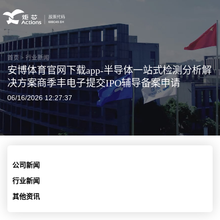
首页
>
行业新闻
安博体育官网下载app-半导体一站式检测分析解
决方案商季丰电子提交IPO辅导备案申请
06/16/2026 12:27:37
公司新闻
行业新闻
其他资讯