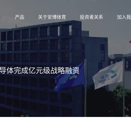
产品
关于安博体育
投资者关系
加入我
半导体完成亿元级战略融资