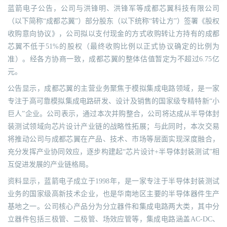
蓝箭电子公告，公司与洪锋明、洪锋军等成都芯翼科技有限公司
（以下简称“成都芯翼”）部分股东（以下统称“转让方”）签署《股权
收购意向协议》，公司拟以支付现金的方式收购转让方持有的成都
芯翼不低于51%的股权（最终收购比例以正式协议确定的比例为
准）。经各方协商一致，成都芯翼的整体估值暂定为不超过6.75亿
元。
公告显示，成都芯翼的主营业务聚焦于模拟集成电路领域，是一家
专注于高可靠模拟集成电路研发、设计及销售的国家级专精特新“小
巨人”企业。公司表示，通过本次并购整合，公司将达成从半导体封
装测试领域向芯片设计产业链的战略性拓展；与此同时，本次交易
将推动公司与成都芯翼在产品、技术、市场等层面实现深度融合，
充分发挥产业协同效应，逐步构建起“芯片设计+半导体封装测试”相
互促进发展的产业链格局。
资料显示，蓝箭电子成立于1998年，是一家专注于半导体封装测试
业务的国家级高新技术企业，也是华南地区主要的半导体器件生产
基地之一。公司核心产品分为分立器件和集成电路两大类，其中分
立器件包括三极管、二极管、场效应管等，集成电路涵盖AC-DC、