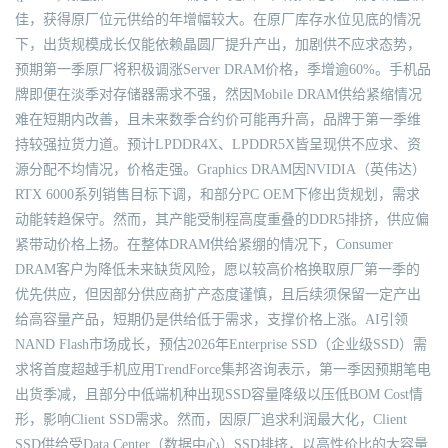
佳，获得原厂位元供给的年增幅较大。在原厂库存水位见底的情况
下，出货规模成长仅能依赖晶圆厂提升产出，加剧供不应求态势，
预期第一季原厂将积极调涨Server DRAM价格，季增逾60%。手机品
牌即便在淡季对存储器需求不强，然因Mobile DRAM供给紧缩情况
难在短期内改善，且未来数季合约价可能再升高，品牌于第一季维
持较强拉货力道。预计LPDDR4X、LPDDR5X皆呈现供不应求、资
源分配不均情况，价格走强。Graphics DRAM因NVIDIA（英伟达）
RTX 6000系列销售目标下调，和部分PC OEM下修出货规划，需求
动能转趋保守。然而，其产能受制程高度重叠的DDR5排挤，供应偏
紧带动价格上扬。在整体DRAM供给紧绷的情况下，Consumer
DRAM客户为降低未来缺货风险，愿以较高价格换取原厂第一季的
优先供应，但因部分供应商扩产态度谨慎，且后续须保留一定产出
给高容量产品，短期仍是供给低于需求，支撑价格上涨。AI引领
NAND Flash市场成长，预估2026年Enterprise SSD（企业级SSD）需
求将首度超越手机应用TrendForce集邦咨询表示，第一季因预期笔电
出货季减，且部分中低端机种出现SSD容量降级以压低BOM Cost情
形，影响Client SSD需求。然而，因原厂追求利润最大化，Client
SSD供给受Data Center（数据中心）SSD排挤，以高性价比的大容量