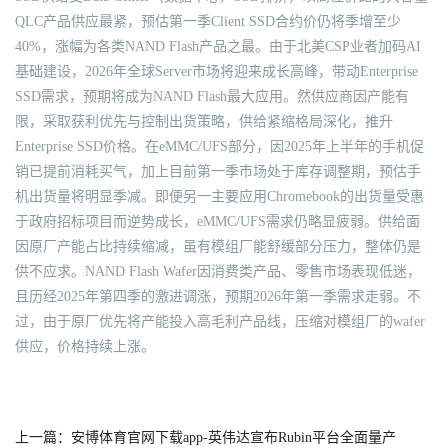
QLC产品供应最紧，预估第一季Client SSD合约价仍将季增至少
40%，涨幅为各类NAND Flash产品之最。由于北美CSP业者加码AI
基础建设，2026年全球Server市场将迎来成长高峰，带动Enterprise
SSD需求，预期将成为NAND Flash最大应用。然供应商因产能有
限，采取获利优先与控制出货策略，供给紧缩格局深化，推升
Enterprise SSD价格。在eMMC/UFS部分，因2025年上半年的手机促
销已提前消耗买气，加上目前第一季市场处于库存调整期，预估手
机出货量将明显季减。即便另一主要应用Chromebook的出货量受惠
于政府招标项目而逆势成长，eMMC/UFS需求仍略显疲弱。供给面
因原厂产能占比持续缩减，虽有模组厂能舒缓部分压力，整体仍是
供不应求。NAND Flash Wafer因消费类产品、零售市场表现低迷，
且历经2025年第四季的激进调涨，预期2026年第一季需求走弱。不
过，由于原厂优先将产能投入高毛利产品线，压缩对模组厂的wafer
供应，价格持续上涨。
上一篇：安博体育官网下载app-英伟达宣布Rubin平台全面量产