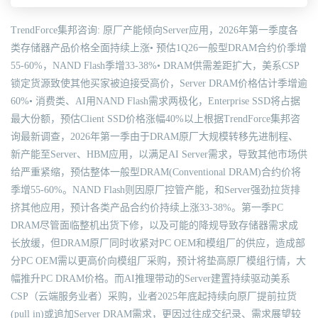
TrendForce集邦咨询: 原厂产能倾向Server应用，2026年第一季度各
类存储器产品价格全面持续上涨• 预估1Q26一般型DRAM合约价季增
55-60%，NAND Flash季增33-38%• DRAM供需差距扩大，美系CSP
锁定货源致使其他买家被迫接受高价，Server DRAM价格估计季增逾
60%• 消费类、AI用NAND Flash需求两极化，Enterprise SSD将占据
最大份额，预估Client SSD价格涨幅40%以上根据TrendForce集邦咨
询最新调查，2026年第一季由于DRAM原厂大规模转移先进制程、
新产能至Server、HBM应用，以满足AI Server需求，导致其他市场供
给严重紧缩，预估整体一般型DRAM(Conventional DRAM)合约价将
季增55-60%。NAND Flash则因原厂控管产能，和Server强劲拉货排
挤其他应用，预计各类产品合约价持续上涨33-38%。第一季PC
DRAM尽管面临整机出货下修，以及可能的降规导致存储器需求成
长放缓，但DRAM原厂同时收紧对PC OEM和模组厂的供应，造成部
分PC OEM需以更高价向模组厂采购，预计将垫高原厂模组行情，大
幅推升PC DRAM价格。而AI推理带动的Server建置持续驱动美系
CSP（云端服务业者）采购，业者2025年底起持续向原厂提前拉货
(pull in)或追加Server DRAM需求，更因过往成交纪录、需求展望较